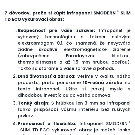
®
7 dôvodov, prečo si kúpiť infrapanel SMODERN
SLIM
TD ECO
vykurovací obraz
:
Bezpečnosť pre vaše zdravie:
Infrapanel je
vybavený technológiou s takmer nulovým
elektrosmogom 0,1, čo znamená, že nevytvára
žiadne škodlivé elektromagnetické žiarenie
(zabezpečené Faradayovou klietkou,
thermoleitmasse a až 1,5 mm hrubou oceľou).
Takto sa staráme o vaše zdravie a pohodu.
Dlhá životnosť a záruka:
Veríme v kvalitu nášho
produktu, preto ponúkame
10-ročnú záruku
na
tento infrapanel. Užite si pokoj mysle s
dlhodobou investíciou do vášho domova.
Tenký dizajn:
S hrúbkou len 3 mm sa infrapanel
ľahko prispôsobí vášmu interiéru bez rušivých
prvkov.
®
Prenosnosť a flexibilita:
Infrapanel SMODERN
SLIM TD ECO
vykurovací obraz
je možné ľahko