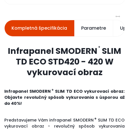
Kompletná špecifikácia
Parametre
Upo
®
Infrapanel SMODERN
SLIM
TD ECO STD420 - 420 W
vykurovací obraz
®
Infrapanel SMODERN
SLIM TD ECO vykurovací obraz:
Objavte revolučný spôsob vykurovania s úsporou až
do 40%!
®
Predstavujeme Vám infrapanel SMODERN
SLIM TD ECO
vykurovací obraz - revolučný spôsob vykurovania