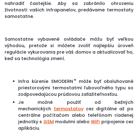
nahradiť častejšie. Aby sa zabránilo ohrozeniu
životnosti vašich infrapanelov, predávame termostaty
samostatne.
Samostatne vybavené ovládače môžu byť veľkou
výhodou, pretože si môžete zvoliť najlepšiu úroveň
regulácie vykurovania pre váš domov a aktualizovať ho,
keď sa technológia zmení.
®
Infra kúrenie SMODERN
môže byť obsluhované
priestorovými termostatmi ľubovoľného typu so
zodpovedajúcou prúdovou zaťažiteľnosťou.
Je možné použiť od bežných
mechanických
termostatov
cez digitálne až po
centrálne počítačom alebo telefónom riadenej
jednotky s
GSM
modulmi alebo
WiFi
pripojenie cez
aplikáciu.