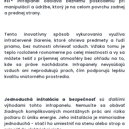
FIT
®
infrapanel odoláva bežnému poškodeniu pri
manipulácií a údržbe, ktorý je na celom povrchu zadnej
a prednej
strany.
Tento inovatívny spôsob vykurovania využíva
infračervené žiarenie, ktoré ohrieva predmety a ľudí
priamo, bez nutnosti ohrievať vzduch. Vďaka tomu je
teplo rozložené rovnomerne po celej miestnosti a vy sa
môžete tešiť z príjemnej atmosféry bez ohľadu na to,
kde sa práve nachádzate. Infrapanely nevysúšajú
vzduch ani neprodukujú prach, čím podporujú lepšiu
kvalitu vnútorného prostredia.
Jednoduchá inštalácia a bezpečnosť
sú ďalšími
výhodami tohto infrapanelu. Nemusíte sa obávať
žiadnych komplikovaných montážnych prác ani rizika
požiaru či úniku energie. Jeho inštalácia je mimoriadne
jednoduchá - stačí ho umiestniť na stenu alebo strop a