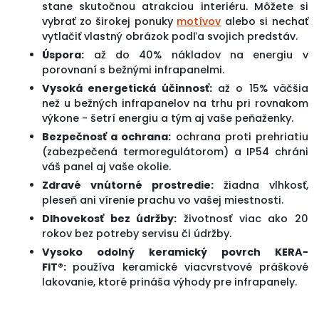
stane skutočnou atrakciou interiéru. Môžete si
vybrať zo širokej ponuky
motívov
alebo si nechať
vytlačiť vlastný obrázok podľa svojich predstáv.
Úspora:
až do 40% nákladov na energiu v
porovnaní s bežnými infrapanelmi.
Vysoká energetická účinnosť:
až o 15% väčšia
než u bežných infrapanelov na trhu pri rovnakom
výkone - šetrí energiu a tým aj vaše peňaženky.
Bezpečnosť a ochrana:
ochrana proti prehriatiu
(zabezpečená termoregulátorom) a IP54 chráni
váš panel aj vaše okolie.
Zdravé vnútorné prostredie:
žiadna vlhkosť,
pleseň ani vírenie prachu vo vašej miestnosti.
Dlhovekosť bez údržby:
životnosť viac ako 20
rokov bez potreby servisu či údržby.
Vysoko odolný keramický povrch KERA-
FIT
®
:
používa keramické viacvrstvové práškové
lakovanie, ktoré prináša výhody pre infrapanely.