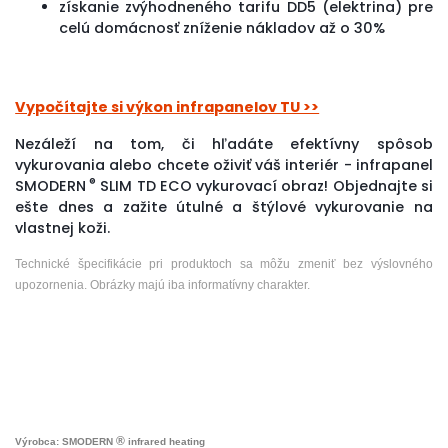
získanie zvýhodneného tarifu DD5 (elektrina) pre
celú domácnosť zníženie nákladov až o 30%
Vypočítajte si výkon infrapanelov TU >>
Nezáleží na tom, či hľadáte efektívny spôsob
vykurovania alebo chcete oživiť váš interiér - infrapanel
®
SMODERN
SLIM TD ECO vykurovací obraz! Objednajte si
ešte dnes a zažite útulné a štýlové vykurovanie na
vlastnej koži.
Technické špecifikácie pri produktoch sa môžu zmeniť bez výslovného
upozornenia. Obrázky majú iba informatívny charakter.
®
Výrobca: SMODERN
infrared heating