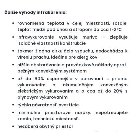
Ďalšie výhody infrakúrenia:
rovnomerná teplota v celej miestnosti, rozdiel
teplôt medzi podlahou a stropom do cca 1-2°C
infravykurovanie vysušuje murivo - zlepšuje
izolačné vlastnosti konštrukcie
takmer žiadna cirkulácia vzduchu, nedochádza k
víreniu prachu, ideálne pre alergikov
nižšie obstarávacie a prevádzkové náklady oproti
bežným konvekčným systémom
až do 60% úspornejšie v porovnaní s priamo
vykurovacím a akumulačným konvekčným
elektrickým vykurovaním a o cca až do 20% s
plynovým vykurovaním
rýchla návratnosť investície
minimálne priestorové nároky: nepotrebujete
komín, technickú miestnosť...
nezaberá obytný priestor