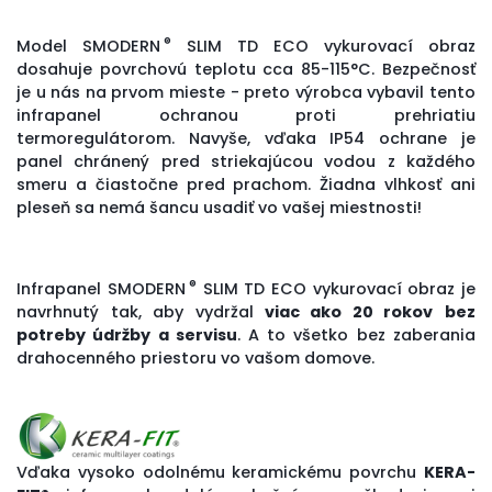
®
Model SMODERN
SLIM TD ECO vykurovací obraz
dosahuje povrchovú teplotu cca 85-115°C. Bezpečnosť
je u nás na prvom mieste - preto výrobca vybavil tento
infrapanel ochranou proti prehriatiu
termoregulátorom. Navyše, vďaka IP54 ochrane je
panel chránený pred striekajúcou vodou z každého
smeru a čiastočne pred prachom. Žiadna vlhkosť ani
pleseň sa nemá šancu usadiť vo vašej miestnosti!
®
Infrapanel SMODERN
SLIM TD ECO vykurovací obraz
je
navrhnutý tak, aby vydržal
viac ako 20 rokov
bez
potreby údržby a servisu
. A to všetko bez zaberania
drahocenného priestoru vo vašom domove.
Vďaka vysoko odolnému keramickému povrchu
KERA-