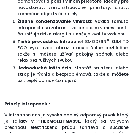
odmontovať a použiť v inom priestore. Ideálny pre
novostavby, zrekonštruované priestory, chaty,
komerčné objekty či hotely.
Žiadne kondenzovanie vlhkosti:
Vďaka tomuto
infrapanelu sa zabráni tvorbe plesní v miestnosti,
čo znižuje riziko alergií a zlepšuje kvalitu vzduchu.
®
Tichá prevádzka:
Infrapanel SMODERN
SLIM TD
ECO
vykurovací obraz
pracuje úplne bezhlučne,
takže si môžete užívať pokojný spánok alebo
relax bez rušivých zvukov.
Jednoduchá inštalácia:
Montáž na stenu alebo
strop je rýchla a bezproblémová, takže si môžete
užiť teplý domov čo najskôr.
Princíp infrapanelu:
V infrapaneloch je vysoko odolný odporový prvok ktorý
je zaliaty v
THERMOLEITMASSE
, ktorý sa vplyvom
prechodu elektrického prúdu zahrieva a súčasne