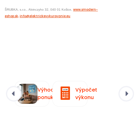
www.smodern-
ŠRUBKA, s.r.o.,
Alvinczyho 32,
040 01 Košice,
eshop.sk,
info@elektrickevykurovanie.eu
Výhodná
Výpočet
ponuka
výkonu