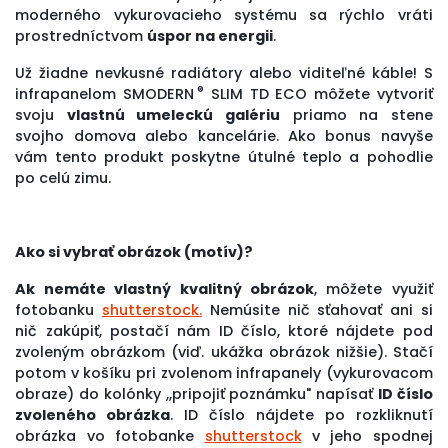
moderného vykurovacieho systému sa rýchlo vráti
prostredníctvom
úspor na energii
.
Už žiadne nevkusné radiátory alebo viditeľné káble! S
®
infrapanelom SMODERN
SLIM TD ECO môžete vytvoriť
svoju
vlastnú umeleckú galériu
priamo na stene
svojho domova alebo kancelárie. Ako bonus navyše
vám tento produkt poskytne útulné teplo a pohodlie
po celú zimu.
Ako si vybrať obrázok (motív)?
Ak nemáte vlastný kvalitný obrázok
, môžete využiť
fotobanku
shutterstock.
Nemúsite nič sťahovať ani si
nič zakúpiť, postačí nám ID číslo, ktoré nájdete pod
zvoleným obrázkom (viď. ukážka obrázok nižšie). Stačí
potom v košíku pri zvolenom infrapanely (vykurovacom
obraze) do kolónky ,,pripojiť poznámku" napísať
ID číslo
zvoleného obrázka
. ID číslo nájdete po rozkliknutí
obrázka vo fotobanke
shutterstock
v jeho spodnej