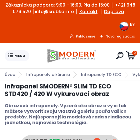
Zákaznícka podpora: 9:00 - 16:00, Pia do 15:00 │
+421 948
076 520 │info@srubka.info
│
Kontakt
│
Doprava
Kč
Prihlásenie
Nová registrácia
0
Úvod
Infrapanely a kúrenie
Infrapanely TD ECO
Vyk
Infrapanel SMODERN® SLIM TD ECO
STD420 / 420 W vykurovací obraz
Obrazové infrapanely. Vyzerá ako obraz a vy si tak
môžete vytvoriť svoju vlastnú galériu podľa vašich
predstáv. Najúspornejšia modelová rada s riadiacou
jednotkou, najnovšia technológia.