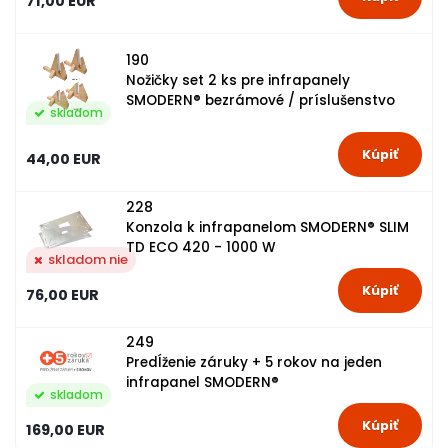
71,00 EUR
190
Nožičky set 2 ks pre infrapanely
SMODERN® bezrámové / príslušenstvo
skladom
44,00 EUR
228
Konzola k infrapanelom SMODERN® SLIM
TD ECO 420 - 1000 W
skladom nie
76,00 EUR
249
Predĺženie záruky + 5 rokov na jeden
infrapanel SMODERN®
skladom
169,00 EUR