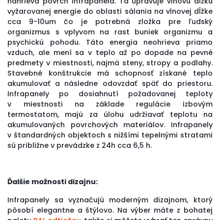
nahrieva povrch infrapanela. Tá upravuje vlnovú dĺžku
vyžarovanej energie do oblasti sálania na vlnovej dĺžke
cca 9-10um čo je potrebná zložka pre ľudský
organizmus s vplyvom na rast buniek organizmu a
psychickú pohodu. Táto energia neohrieva priamo
vzduch, ale mení sa v teplo až po dopade na pevné
predmety v miestnosti, najmä steny, stropy a podlahy.
Stavebné konštrukcie má schopnosť získané teplo
akumulovať a následne odovzdať späť do priestoru.
Infrapanely po dosiahnutí požadovanej teploty
v miestnosti na základe regulácie izbovým
termostatom, majú za úlohu udržiavať teplotu na
akumulovaných povrchových materiálov. Infrapanely
v štandardných objektoch s nižšími tepelnými stratami
sú približne v prevádzke z 24h cca 6,5 h.
Ďalšie možnosti dizajnu:
Infrapanely sa vyznačujú moderným dizajnom, ktorý
pôsobí elegantne a štýlovo. Na výber máte z bohatej