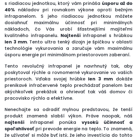
s riadiacou jednotkou, ktorý vám prináša
úsporu až do
40%
nákladov pri rovnakom výkone oproti bežným
infrapanelom. S jeho riadiacou jednotkou môžete
dosiahnuť maximálnu účinnosť pri minimálnych
nákladoch, čo Vás urobí šťastnejšími majiteľmi
kvalitného infrapanelu.
Najtenší
infrapanel s hrúbkou
len 3 mm
. Tento ultra tenký dizajn je špičkou v oblasti
technológie vykurovania a zaručuje vám maximálnu
úsporu energie pri minimálnom priestorovom zaberaní.
Tento revolučný infrapanel je navrhnutý tak, aby
poskytoval rýchle a rovnomerné vykurovanie vo vašich
priestoroch. Vďaka svojej hrúbke
len 3 mm
dokáže
prenikavé infračervené teplo prechádzať panelom bez
akýchkoľvek prekážok a ohrievať tak váš domov či
pracovisko rýchlo a efektívne.
Nenechajte sa odradiť mylnou predstavou, že tenší
produkt znamená slabší výkon. Práve naopak, náš
najtenší
infrapanel ponúka
vysokú účinnosť a
spoľahlivosť
pri prevode energie na teplo. To znamená,
že užívateľ si môže byť istý, že jeho investícia do tohto