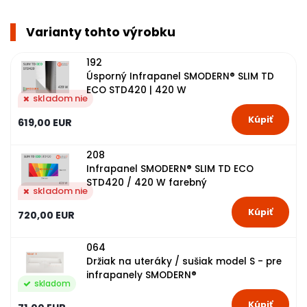
Varianty tohto výrobku
192
Úsporný Infrapanel SMODERN® SLIM TD
ECO STD420 | 420 W
skladom nie
619,00 EUR
208
Infrapanel SMODERN® SLIM TD ECO
STD420 / 420 W farebný
skladom nie
720,00 EUR
064
Držiak na uteráky / sušiak model S - pre
infrapanely SMODERN®
skladom