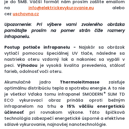
je do 5MB. Väčší formát nám prosím zašlite emailom
na
info@elektrickevykurovanie.eu
alebo
cez
uschovna.cz
Upozornenie: Pri výbere vami zvoleného obrázka
pamätajte prosím na pomer strán čiže rozmery
infrapanelu.
Postup potlače infrapanelu -
Najskôr sa obrázok
vytlačí pomocou špeciálnej UV tlače, následne sa
nastrieka oteru vzdorný lak a nakoniec sa vypáli v
peci.
Výhodou
je
vysoká kvalita prevedenia, stálosť
farieb, odolnosť voči oteru.
Akumulačné jadro
Thermoleitmasse
zaisťuje
optimálnu distribúciu tepla a spotrebu energie. A to nie
®
je všetko! Vďaka tomu infrapanel SMODERN
SLIM TD
ECO vykurovací obraz prináša oproti bežným
infrapanelom na trhu
o 15% väčšiu energetickú
účinnosť
pri rovnakom výkone. Táto špičková
technológia zabezpečí energetické úsporné a efektívne
sálavé vykurovanie, najnovšej nanotechnológie.