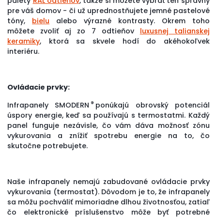
palety
RAL odtieňov
, takže si môžete vybrať ten správny
pre váš domov - či už uprednostňujete jemné pastelové
tóny,
bielu
alebo výrazné kontrasty. Okrem toho
môžete zvoliť aj zo 7 odtieňov
luxusnej talianskej
keramiky
, ktorá sa skvele hodí do akéhokoľvek
interiéru.
Ovládacie prvky:
®
Infrapanely SMODERN
ponúkajú obrovský potenciál
úspory energie, keď sa používajú s termostatmi. Každý
panel funguje nezávisle, čo vám dáva možnosť zónu
vykurovania a znížiť spotrebu energie na to, čo
skutočne potrebujete.
Naše infrapanely nemajú zabudované ovládacie prvky
vykurovania (termostat). Dôvodom je to, že infrapanely
sa môžu pochváliť mimoriadne dlhou životnosťou, zatiaľ
čo elektronické príslušenstvo môže byť potrebné