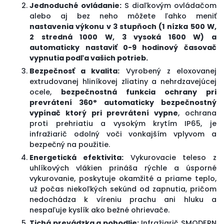
Jednoduché ovládanie:
S diaľkovým ovládačom
alebo aj bez neho môžete ľahko meniť
nastavenia výkonu v 3 stupňoch (1 nízka 500 W,
2 stredná 1000 W, 3 vysoká 1600 W) a
automaticky nastaviť 0-9 hodinový časovač
vypnutia podľa vašich potrieb.
Bezpečnosť a kvalita:
Vyrobený z eloxovanej
extrudovanej hliníkovej zliatiny a nehrdzavejúcej
ocele,
bezpečnostná funkcia ochrany pri
prevrátení 360° automaticky bezpečnostný
vypínač ktorý pri prevrátení vypne
, ochrana
proti prehriatiu a vysokým krytím IP65, je
infražiarič odolný voči vonkajším vplyvom a
bezpečný na použitie.
Energetická efektivita:
Vykurovacie teleso z
uhlíkových vlákien prináša rýchle a úsporné
vykurovanie, poskytuje okamžité a priame teplo,
už počas niekoľkých sekúnd od zapnutia, pričom
nedochádza k víreniu prachu ani hluku a
nespaľuje kyslík ako bežné ohrievače.
Tichá prevádzka a pohodlie:
Infražiarič SMODERN