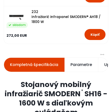
232
Infražiarič infrapanel SMODERN® AH18 /
1800 W
skladom
272,00 EUR
Kompletná špecifikácia
Parametre
Upo
Stojanový mobilný
®
infražiarič SMODERN
SH16 -
1600 W s diaľkovým