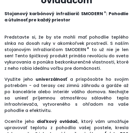
ovládačom
®
Stojanový karbónový infražiarič SMODERN
: Pohodlie
a útulnosť pre každý priestor
Predstavte si, že by ste mohli mať pohodlie teplého
slnka na dosah ruky v akomkoľvek prostredí. S naším
®
stojanovým infražiaričom SMODERN
to už nie je len
sen! Tento špičkový produkt prináša revolúciu do sveta
vykurovania a ponúka bezkonkurenčné vlastnosti, ktoré
z neho robia ideálnu voľbu pre domácnosti.
Využite jeho
univerzálnosť
a prispôsobte ho svojim
potrebám - od terasy cez zimnú záhradu a garáže až
po kancelárie alebo interiér vášho domova. Nechajte
sa uniesť príjemnou atmosférou sálavého tepla
infraohrievača, vytvoreného s ohľadom na vaše
pohodlie a efektivitu.
Oceníte jeho
diaľkový ovládač
, ktorý vám umožňuje
upravovať teplotu z pohodlia vašej postele, kresla