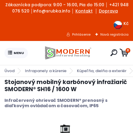
Zákaznícka podpora: 9:00 - 16:00, Pia do 15:00 │
+421 948
076 520 │info@srubka.info
│
Kontakt
│
Doprava
Kč
Prihlásenie
Nová registrácia
0
Úvod
Infrapanely a kúrenie
Kúpeľňa, dielňa a exteriér
Stojanový mobilný karbónový infražiarič
SMODERN® SH16 / 1600 W
Infračervený ohrievač SMODERN® prenosný s
diaľkovým ovládačom a časovačom, IP65