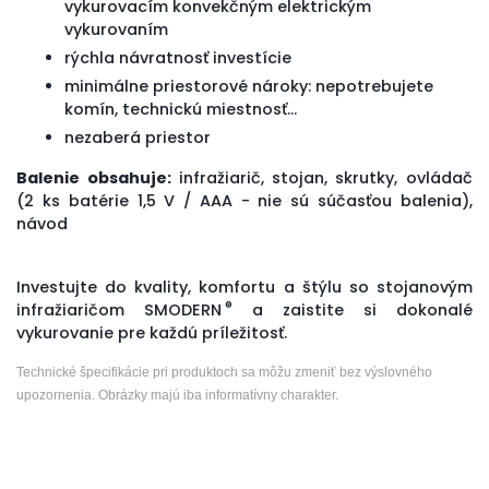
vykurovacím konvekčným elektrickým
vykurovaním
rýchla návratnosť investície
minimálne priestorové nároky: nepotrebujete
komín, technickú miestnosť...
nezaberá priestor
Balenie obsahuje:
infražiarič, stojan, skrutky, ovládač
(2 ks batérie 1,5 V / AAA - nie sú súčasťou balenia),
návod
Investujte do kvality, komfortu a štýlu so stojanovým
®
infražiaričom SMODERN
a zaistite si dokonalé
vykurovanie pre každú príležitosť.
Technické špecifikácie pri produktoch sa môžu zmeniť bez výslovného
upozornenia. Obrázky majú iba informatívny charakter.