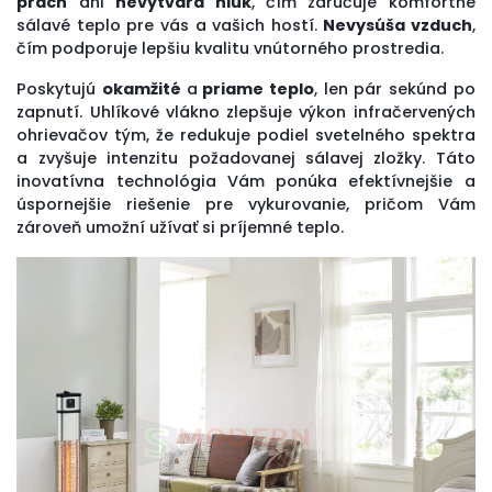
prach
ani
nevytvára hluk
, čím zaručuje komfortné
sálavé teplo pre vás a vašich hostí.
N
evysúša vzduch
,
čím podporuje lepšiu kvalitu vnútorného prostredia.
Poskytujú
okamžité
a
priame teplo
, len pár sekúnd po
zapnutí. Uhlíkové vlákno zlepšuje výkon infračervených
ohrievačov tým, že redukuje podiel svetelného spektra
a zvyšuje intenzitu požadovanej sálavej zložky. Táto
inovatívna technológia Vám ponúka efektívnejšie a
úspornejšie riešenie pre vykurovanie, pričom Vám
zároveň umožní užívať si príjemné teplo.