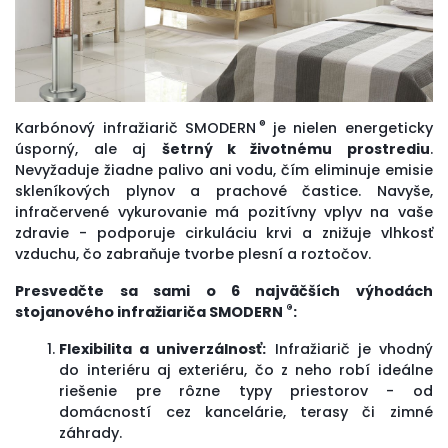
®
Karbónový infražiarič SMODERN
je nielen energeticky
úsporný, ale aj
šetrný k životnému prostrediu
.
Nevyžaduje žiadne palivo ani vodu, čím eliminuje emisie
skleníkových plynov a prachové častice. Navyše,
infračervené vykurovanie má pozitívny vplyv na vaše
zdravie - podporuje cirkuláciu krvi a znižuje vlhkosť
vzduchu, čo zabraňuje tvorbe plesní a roztočov.
Presvedčte sa sami o 6 najväčších výhodách
®
stojanového infražiariča SMODERN
:
Flexibilita a univerzálnosť:
Infražiarič je vhodný
do interiéru aj exteriéru, čo z neho robí ideálne
riešenie pre rôzne typy priestorov - od
domácností cez kancelárie, terasy či zimné
záhrady.