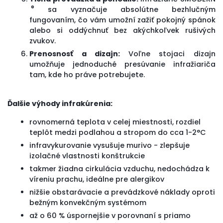
®
sa vyznačuje absolútne bezhlučným
fungovaním, čo vám umožní zažiť pokojný spánok
alebo si oddýchnuť bez akýchkoľvek rušivých
zvukov.
Prenosnosť a dizajn:
Voľne stojaci dizajn
umožňuje jednoduché presúvanie infražiariča
tam, kde ho práve potrebujete.
Ďalšie výhody infrakúrenia:
rovnomerná teplota v celej miestnosti, rozdiel
teplôt medzi podlahou a stropom do cca 1-2°C
infravykurovanie vysušuje murivo - zlepšuje
izolačné vlastnosti konštrukcie
takmer žiadna cirkulácia vzduchu, nedochádza k
víreniu prachu, ideálne pre alergikov
nižšie obstarávacie a prevádzkové náklady oproti
bežným konvekčným systémom
až o 60 % úspornejšie v porovnaní s priamo