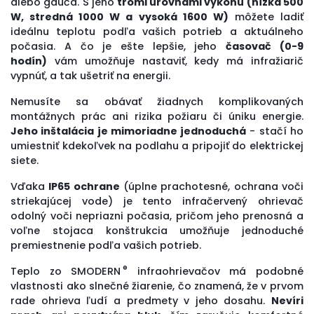
alebo gauča. S jeho
tromi úrovňami výkonu (nízka 500
W, stredná 1000 W a vysoká 1600 W)
môžete ladiť
ideálnu teplotu podľa vašich potrieb a aktuálneho
počasia. A čo je ešte lepšie, jeho
časovač (0-9
hodín)
vám umožňuje nastaviť, kedy má infražiarič
vypnúť, a tak ušetriť na energii.
Nemusíte sa obávať žiadnych komplikovaných
montážnych prác ani rizika požiaru či úniku energie.
Jeho inštalácia je mimoriadne jednoduchá
- stačí ho
umiestniť kdekoľvek na podlahu a pripojiť do elektrickej
siete.
Vďaka
IP65 ochrane
(úplne prachotesné, ochrana voči
striekajúcej vode) je tento infračervený ohrievač
odolný voči nepriazni počasia, pričom jeho prenosná a
voľne stojaca konštrukcia umožňuje jednoduché
premiestnenie podľa vašich potrieb.
®
Teplo zo SMODERN
infraohrievačov má podobné
vlastnosti ako slnečné žiarenie, čo znamená, že v prvom
rade ohrieva ľudí a predmety v jeho dosahu.
Nevíri