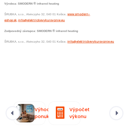
®
Výrobca: SMODERN
infrared heating
www.smodern-
ŠRUBKA, s.r.o.,
Alvinczyho 32,
040 01 Košice,
eshop.sk,
info@elektrickevykurovanie.eu
®
Zodpovedný zástupca:
SMODERN
infrared heating
info@elektrickevykurovanie.eu
ŠRUBKA, s.r.o.,
Alvinczyho 32,
040 01 Košice,
Výhodná
Výpočet
ponuka
výkonu