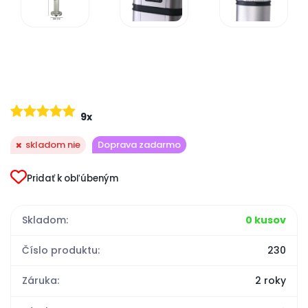
9x
skladom nie
Doprava zadarmo
Pridať k obľúbeným
Skladom:
0 kusov
Číslo produktu:
230
Záruka:
2 roky