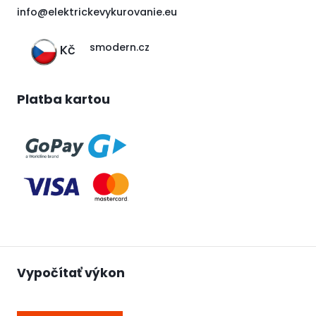
i
nfo@elektrickevykurovanie.eu
smodern.cz
Kč
Platba kartou
Vypočítať výkon