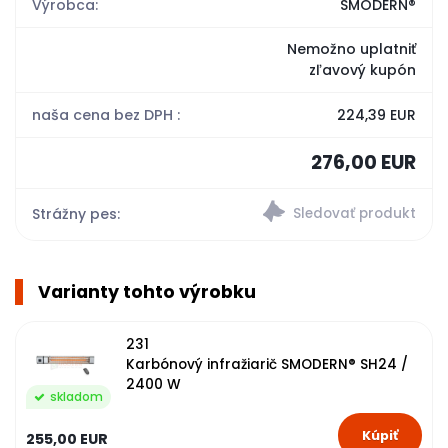
Výrobca:
SMODERN®
Nemožno uplatniť
zľavový kupón
naša cena bez DPH :
224,39 EUR
276,00 EUR
Strážny pes:
Varianty tohto výrobku
231
Karbónový infražiarič SMODERN® SH24 /
2400 W
skladom
255,00 EUR